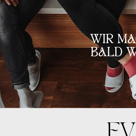
WIR MA
BALD W
EV